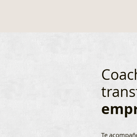
Coac
tran
empr
Te acompaño 