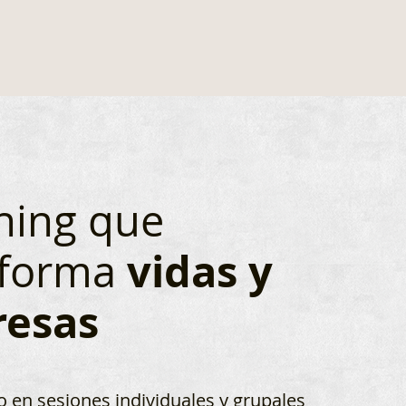
hing que
vidas y
sforma
esas
en sesiones individuales y grupales