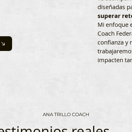
diseñadas p
superar ret
Mi enfoque e
Coach Feder
confianza y 
trabajaremos
impacten tan
ANA TRILLO COACH
estimonios reales,