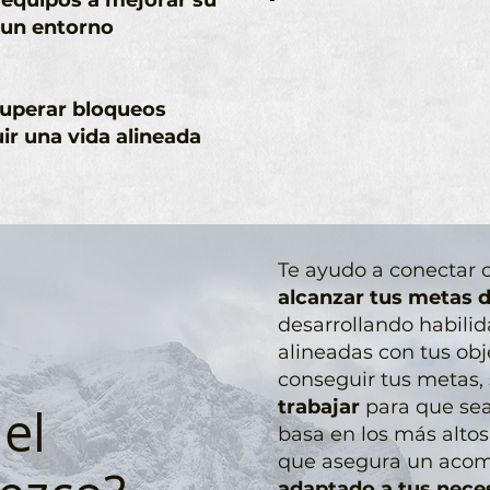
y equipos a mejorar su
 un entorno
superar bloqueos
ir una vida alineada
Te ayudo a conectar 
alcanzar tus metas d
desarrollando habili
alineadas con tus ob
conseguir tus metas,
trabajar
para que sea
el
basa en los más altos
que asegura un ac
adaptado a tus nece