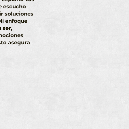
Te escucho
r soluciones
 Mi enfoque
 ser,
mociones
sto asegura