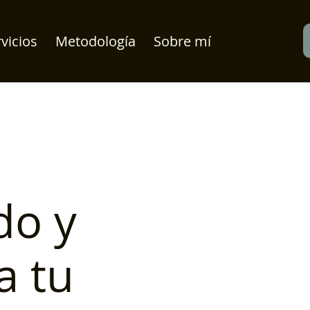
vicios
Metodología
Sobre mí
do y
a tu