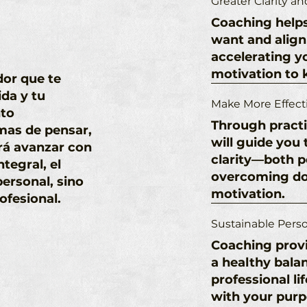
Greater Clarity a
Coaching helps
want and align
accelerating y
motivation to
dor que te
ida y tu
Make More Effect
nto
Through practic
mas de pensar,
will guide you
irá avanzar con
clarity—both p
ntegral,
el
overcoming dou
personal
, sino
motivation.
ofesional
.
Sustainable Pers
Coaching provi
a healthy bala
professional li
with your purp